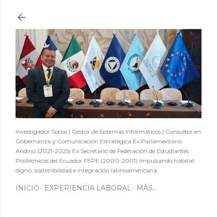
Ir al contenido principal
Investigador Social | Gestor de Sistemas Informáticos | Consultor en
Gobernanza y Comunicación Estratégica Ex Parlamentario
Andino (2021-2025) Ex Secretario de Federación de Estudiantes
Politécnicos del Ecuador FEPE (2000-2001) Impulsando hábitat
digno, sostenibilidad e integración latinoamericana.
INICIO
EXPERIENCIA LABORAL
MÁS…